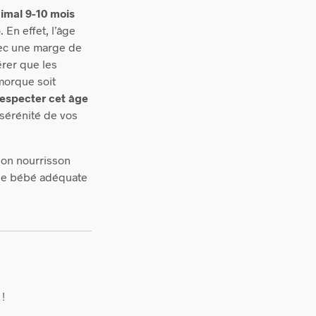
imal 9-10 mois
o.
En effet, l’âge
vec une marge de
érer que les
emorque soit
respecter cet âge
 sérénité de vos
son nourrisson
iège bébé adéquate
!