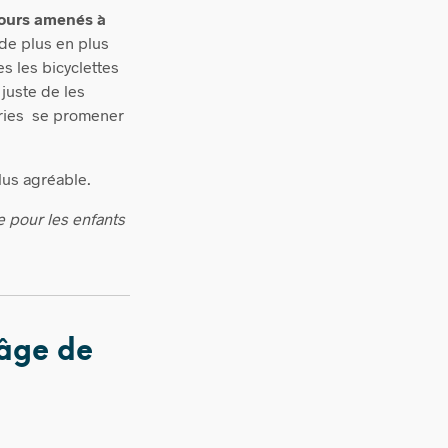
 jours amenés à
de plus en plus
s les bicyclettes
 juste de les
tries se promener
lus agréable.
e pour les enfants
’âge de