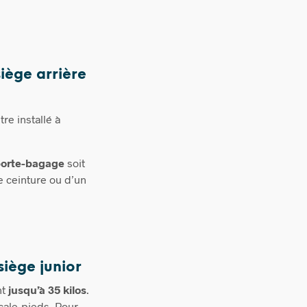
siège arrière
être installé à
 porte-bagage
soit
e ceinture ou d’un
siège junior
nt
jusqu’à 35 kilos
.
cale-pieds. Pour