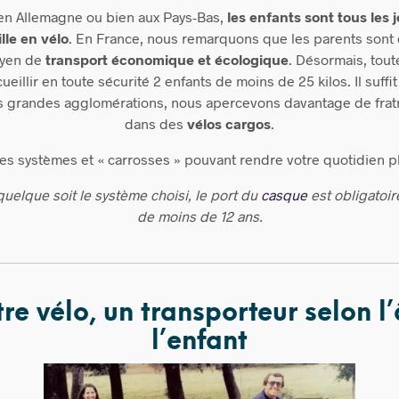
en Allemagne ou bien aux Pays-Bas,
les enfants sont tous les
lle en vél
o
.
En France,
nous remarquons que les parents sont 
oyen de
transport économique et écologique
.
Désormais, toute
eillir en toute sécurité 2 enfants de moins de 25 kilos. Il suffit
s grandes agglomérations, nous apercevons davantage de fra
dans des
vélos cargos
.
es systèmes et « carrosses » pouvant rendre votre quotidien p
quelque soit le système choisi, le port du
casque
est obligatoir
de moins de 12 ans.
tre vélo, un transporteur selon l
l’enfant