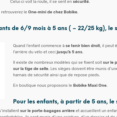
Celui-ci voit la route, il se sent en
sécurité
.
 retrouverez le
One-mini de chez B
obike
.
ants de 6/9 mois à 5 ans ( – 22/25 kg), le 
Quand l’enfant commence à
se tenir bien droit
, il peut 
l’arrière du vélo et ceci
jusqu’à 5 ans
.
Il existe de nombreux modèles qui se fixent soit
sur le
sur la tige de selle
. Les sièges doivent être munis d’un
harnais de sécurité ainsi que de repose pieds.
En boutique nous proposons le
Bobike Maxi One
.
Pour les enfants, à partir de 5 ans, l
e 
s’installent
sur le porte-bagages arrière
et accueillent un enfa
nfortables, ils sont munis d’une ceinture, d’un dossier et de 