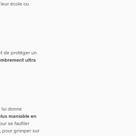
 leur école ou
et de protéger un
mbrement ultra
e
lui donne
lus maniable en
r se faufiler
n, pour grimper sur