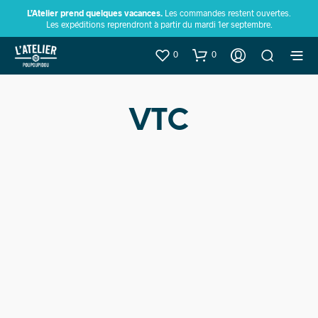
L’Atelier prend quelques vacances.
Les commandes restent ouvertes.
Les expéditions reprendront à partir du mardi 1er septembre.
0
0
VTC
Prix en
Prix en
baisse
baisse