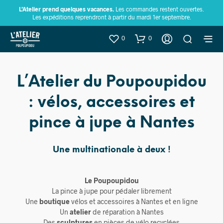
L’Atelier prend quelques vacances.
Les commandes restent ouvertes.
Les expéditions reprendront à partir du mardi 1er septembre.
0
0
L’Atelier du Poupoupidou
: vélos, accessoires et
pince à jupe à Nantes
Une multinationale à deux !
Le Poupoupidou
La pince à jupe pour pédaler librement
Une
boutique
vélos et accessoires à Nantes et en ligne
Un
atelier
de réparation à Nantes
Des
sculptures
en pièces de vélo recyclées