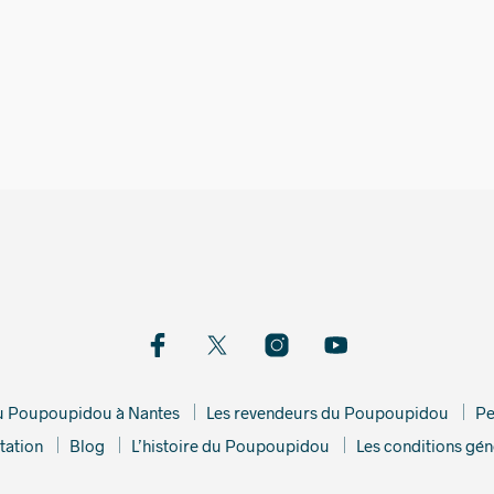
2 449,00
€
529,00
du Poupoupidou à Nantes
Les revendeurs du Poupoupidou
Pe
tation
Blog
L’histoire du Poupoupidou
Les conditions gén