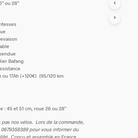
6″ ou 28″
vitesses
que
revaison
able
spendue
lier Bafang
assistance
Ah ou 17Ah (+120€) (95/120 km
e : 45 et 51 cm, roue 26 ou 28″
 pas nos vélos.
Lors de la commande,
u 0679358389 pour vous informer du
lité.
Conçu et assemblé en France.