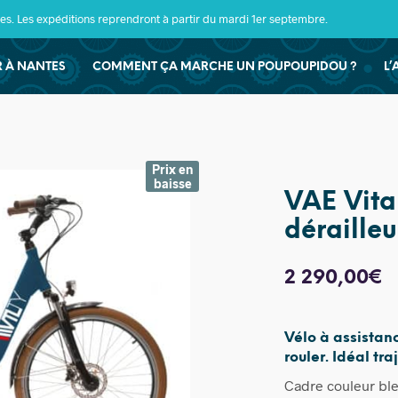
s. Les expéditions reprendront à partir du mardi 1er septembre.
ER À NANTES
COMMENT ÇA MARCHE UN POUPOUPIDOU ?
L’
Prix en
baisse
VAE Vital
dérailleu
2 290,00
€
Vélo à assistanc
rouler. Idéal tr
Cadre couleur ble