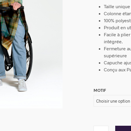
Taille unique
Colonne éta
100% polyeste
Produit en u
Facile à pli
intégrée.
Fermeture au
supérieure
Capuche aju
Conçu aux P
MOTIF