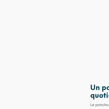
Un po
quoti
Le poncho R