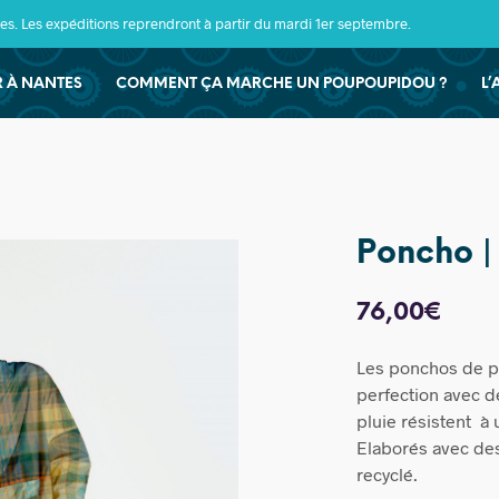
s. Les expéditions reprendront à partir du mardi 1er septembre.
ER À NANTES
COMMENT ÇA MARCHE UN POUPOUPIDOU ?
L’
Poncho |
76,00
€
Les ponchos de pl
perfection avec d
pluie résistent à
Elaborés avec des
recyclé.