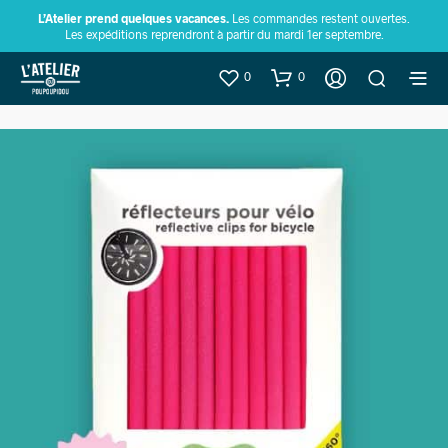
L’Atelier prend quelques vacances.
Les commandes restent ouvertes.
Les expéditions reprendront à partir du mardi 1er septembre.
0
0