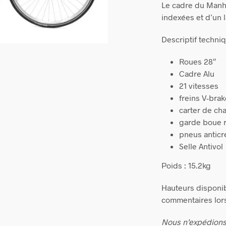
Le cadre du Manha
indexées et d’un 
Descriptif techniq
Roues 28″
Cadre Alu
21 vitesses
freins V-bra
carter de cha
garde boue 
pneus anticr
Selle Antivol
Poids : 15.2kg
Hauteurs disponib
commentaires lor
Nous n’expédions