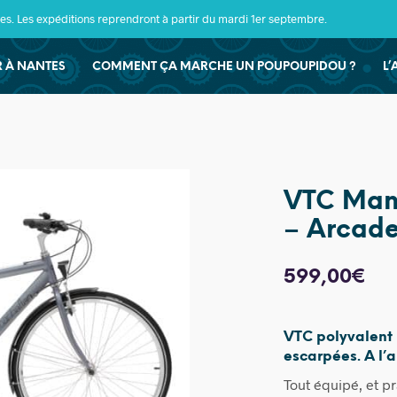
s. Les expéditions reprendront à partir du mardi 1er septembre.
ER À NANTES
COMMENT ÇA MARCHE UN POUPOUPIDOU ?
L’
VTC Manh
– Arcade
599,00
€
VTC polyvalent 
escarpées. A l’
Tout équipé, et p