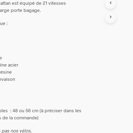
ttan est équipé de 21 vitesses
large porte bagage.
ue :
ke
îne acier
résine
evaison
les : 48 ou 56 cm (à préciser dans les
s de la commande)
 pas nos vélos.