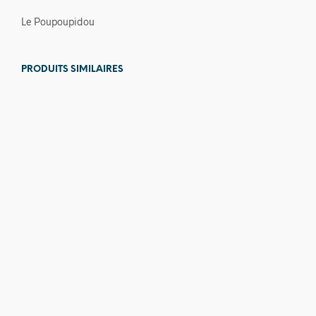
Le Poupoupidou
PRODUITS SIMILAIRES
20,00
€
10,00
€
6,00
€