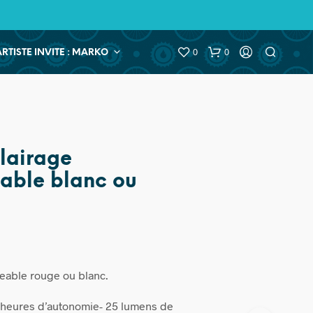
0
0
ARTISTE INVITE : MARKO
clairage
able blanc ou
geable rouge ou blanc.
 heures d’autonomie- 25 lumens de