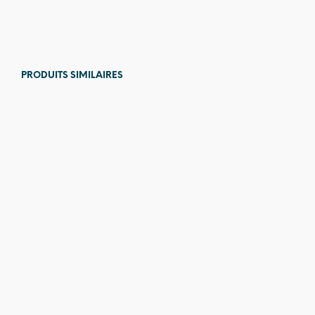
76,00
€
PRODUITS SIMILAIRES
129,00
€
12,00
€