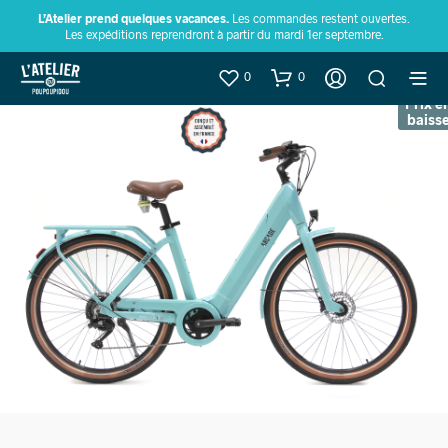
L’Atelier prend quelques vacances.
Les commandes restent ouvertes.
Les expéditions reprendront à partir du mardi 1er septembre.
0
0
Prix e
baiss