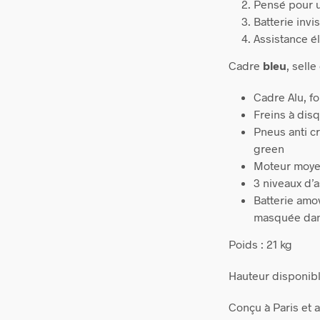
Pensé pour u
Batterie invi
Assistance é
Cadre
bleu
, sell
Cadre Alu, f
Freins à dis
Pneus anti c
green
Moteur moye
3 niveaux d’
Batterie amo
masquée dans
Poids : 21 kg
Hauteur disponibl
Conçu à Paris et