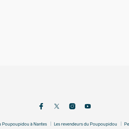
2 089,
2 490,00
€
du Poupoupidou à Nantes
Les revendeurs du Poupoupidou
Pe