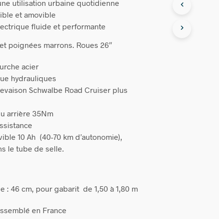
ne utilisation urbaine quotidienne
sible et amovible
lectrique fluide et performante
e et poignées marrons. Roues 26″
ourche acier
que hydrauliques
revaison Schwalbe Road Cruiser plus
u arrière 35Nm
assistance
vible 10 Ah (40-70 km d’autonomie),
 le tube de selle.
e : 46 cm, pour gabarit de 1,50 à 1,80 m
 assemblé en France