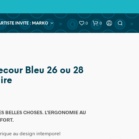
0
0
ARTISTE INVITE : MARKO
ecour Bleu 26 ou 28
ire
ES BELLES CHOSES.
L’ERGONOMIE AU
FORT.
trique au design intemporel