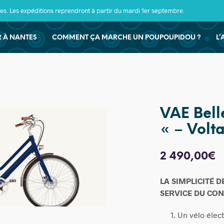
s. Les expéditions reprendront à partir du mardi 1er septembre.
ER À NANTES
COMMENT ÇA MARCHE UN POUPOUPIDOU ?
L’
VAE Bell
« – Volta
2 490,00
€
LA SIMPLICITÉ D
SERVICE DU CON
Un vélo élec