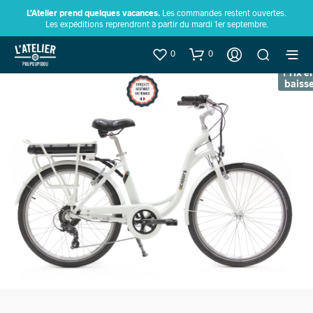
L’Atelier prend quelques vacances.
Les commandes restent ouvertes.
Les expéditions reprendront à partir du mardi 1er septembre.
0
0
Prix e
baiss