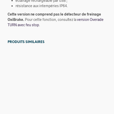
éclairage rechargeable par USB ;
résistance aux intempéries IP64.
Cette version ne comprend pas le détecteur de freinage
OxiBrake.
Pour cette fonction, consultez la
version Overade
TURN avec feu stop
.
PRODUITS SIMILAIRES
20,00
€
10,00
€
44,00
€