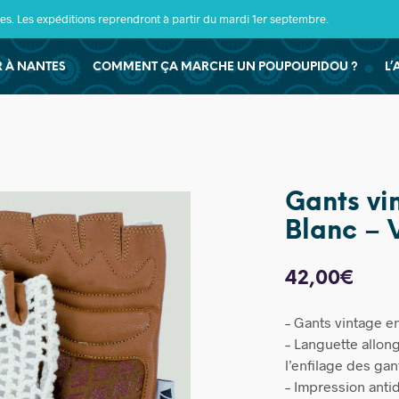
s. Les expéditions reprendront à partir du mardi 1er septembre.
ER À NANTES
COMMENT ÇA MARCHE UN POUPOUPIDOU ?
L’
Gants vi
Blanc – 
42,00
€
– Gants vintage e
– Languette allong
l’enfilage des gan
– Impression anti