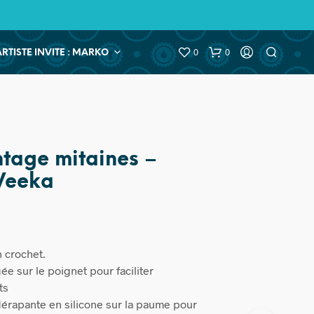
0
0
ARTISTE INVITE : MARKO
ntage mitaines –
Veeka
n crochet.
ée sur le poignet pour faciliter
ts
dérapante en silicone sur la paume pour