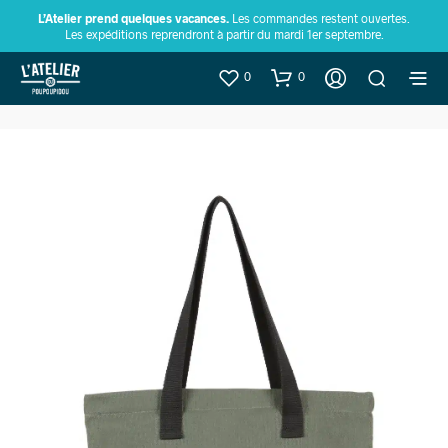
L’Atelier prend quelques vacances.
Les commandes restent ouvertes.
Les expéditions reprendront à partir du mardi 1er septembre.
0
0