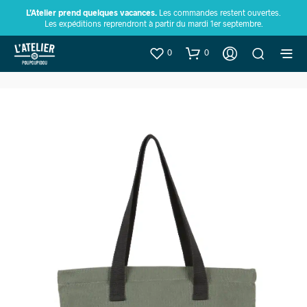
L’Atelier prend quelques vacances.
Les commandes restent ouvertes.
Les expéditions reprendront à partir du mardi 1er septembre.
0
0