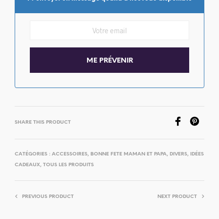
SHARE THIS PRODUCT
CATÉGORIES :
ACCESSOIRES
,
BONNE FETE MAMAN ET PAPA
,
DIVERS
,
IDÉES
CADEAUX
,
TOUS LES PRODUITS
PREVIOUS PRODUCT
NEXT PRODUCT