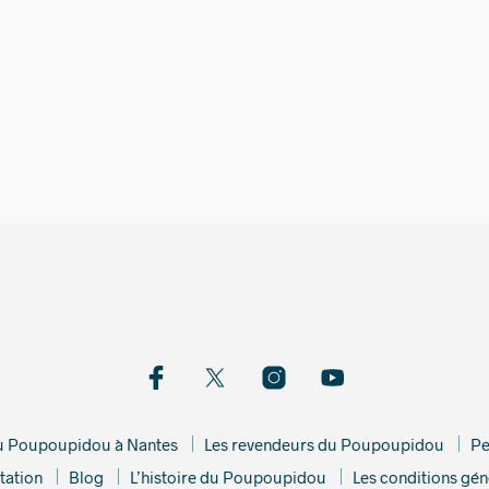
380,00
€
580,00
du Poupoupidou à Nantes
Les revendeurs du Poupoupidou
Pe
tation
Blog
L’histoire du Poupoupidou
Les conditions gén