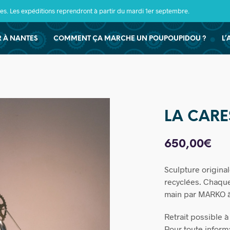
s. Les expéditions reprendront à partir du mardi 1er septembre.
ER À NANTES
COMMENT ÇA MARCHE UN POUPOUPIDOU ?
L’
LA CARE
650,00
€
Sculpture original
recyclées. Chaque
main par MARKO 
Retrait possible 
Pour toute informat