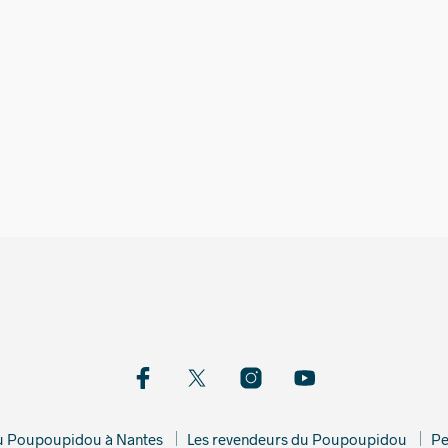
25,00
€
350,00
du Poupoupidou à Nantes
Les revendeurs du Poupoupidou
Pe