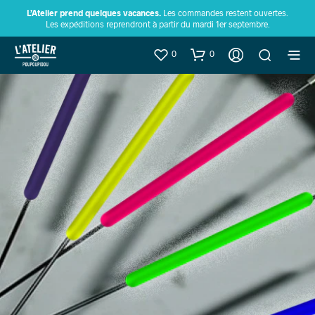
L’Atelier prend quelques vacances.
Les commandes restent ouvertes.
Les expéditions reprendront à partir du mardi 1er septembre.
0
0