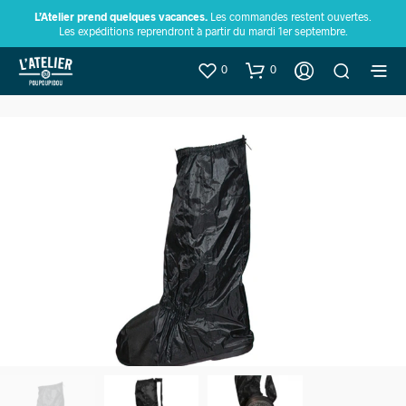
L’Atelier prend quelques vacances.
Les commandes restent ouvertes.
Les expéditions reprendront à partir du mardi 1er septembre.
0
0