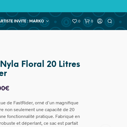
0
0
ARTISTE INVITE : MARKO
Nyla Floral 20 Litres
er
Le
00
€
prix
que de FastRider, orné d’un magnifique
ial
actuel
ffre non seulement une capacité de 20
t :
est :
 une fonctionnalité pratique. Fabriqué en
robuste et déperlant, ce sac est parfait
00€.
53,00€.