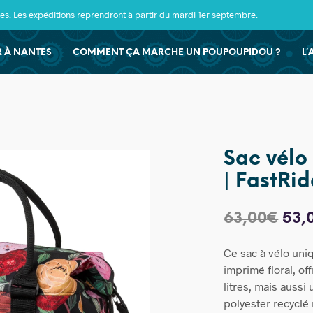
s. Les expéditions reprendront à partir du mardi 1er septembre.
ER À NANTES
COMMENT ÇA MARCHE UN POUPOUPIDOU ?
L’
Sac vélo 
| FastRid
Le
63,00
€
53,
prix
Ce sac à vélo uni
init
imprimé floral, o
étai
litres, mais aussi
polyester recyclé 
63,