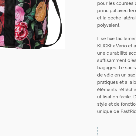
pour les courses
principal avec fer
et la poche latéra
polyvalent.
Il se fixe facile
KLICKfix Vario et 
une durabilité ac
suffisamment d’esp
bagages. Le sac s
de vélo en un sac
pratiques et à la
éléments réfléchis
utilisation facile
style et de foncti
unique de FastRid