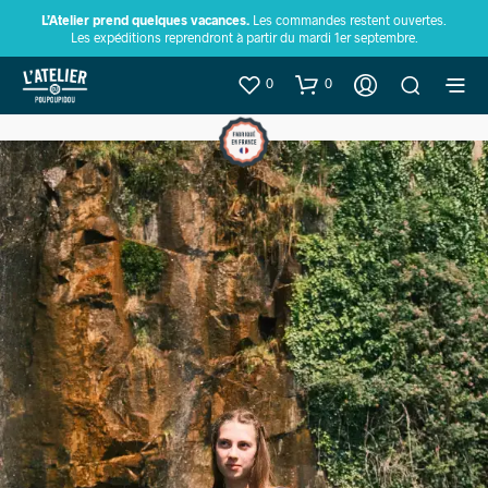
L’Atelier prend quelques vacances.
Les commandes restent ouvertes.
Les expéditions reprendront à partir du mardi 1er septembre.
0
0