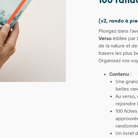
100 rand
(v2, rando à pi
Plongez dans l’av
Verso
éditée par 
de la nature et de
travers les plus 
Organisez vos vo
Contenu
:
Une grand
belles ra
Au verso, 
rejoindre 
100 fiches
approuvée
randonné
Un livret