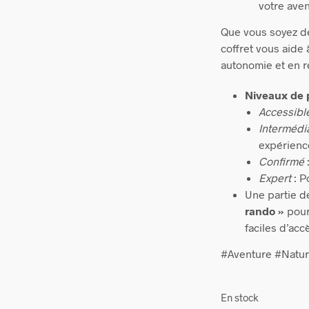
votre aven
Que vous soyez d
coffret vous aide
autonomie et en r
Niveaux de p
Accessibl
Intermédi
expérienc
Confirmé
Expert
: P
Une partie de
rando »
pour
faciles d’acc
#Aventure #Natu
En stock