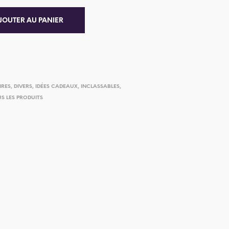
JOUTER AU PANIER
IRES
,
DIVERS
,
IDÉES CADEAUX
,
INCLASSABLES
,
S LES PRODUITS