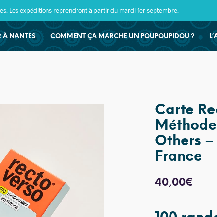
s. Les expéditions reprendront à partir du mardi 1er septembre.
ER À NANTES
COMMENT ÇA MARCHE UN POUPOUPIDOU ?
L’
Carte Re
Méthode 
Others –
France
40,00
€