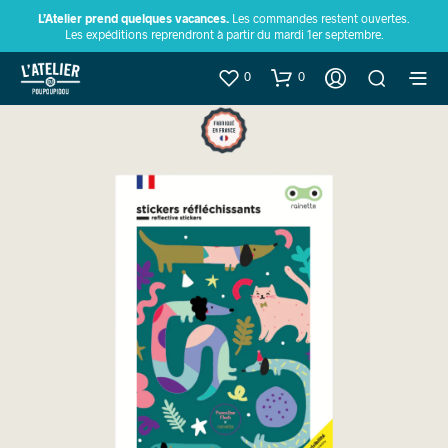
L’Atelier prend quelques vacances.
Les commandes restent ouvertes.
Les expéditions reprendront à partir du mardi 1er septembre.
0
0