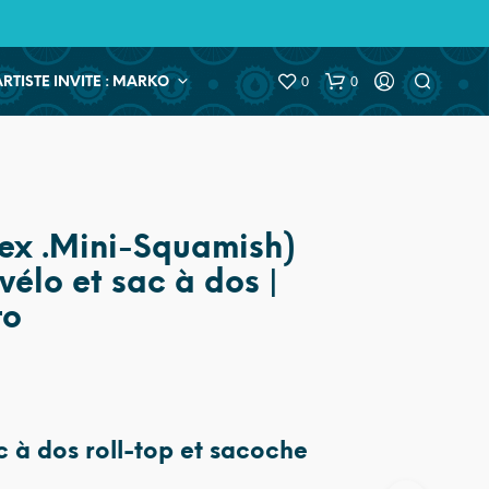
0
0
ARTISTE INVITE : MARKO
ex .Mini-Squamish)
vélo et sac à dos |
ro
c à dos roll-top et sacoche