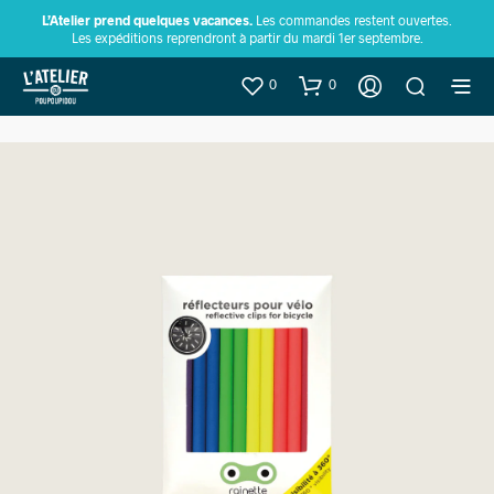
L’Atelier prend quelques vacances.
Les commandes restent ouvertes.
Les expéditions reprendront à partir du mardi 1er septembre.
0
0