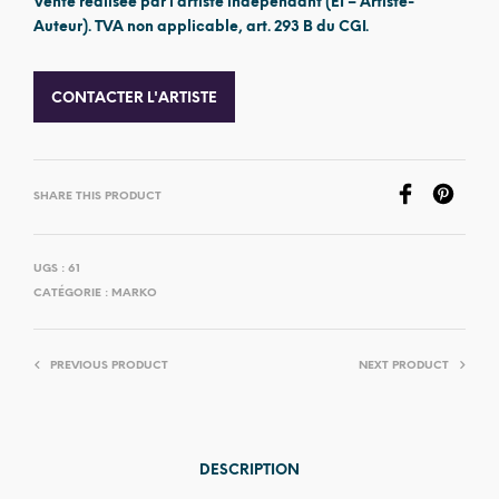
Vente réalisée par l’artiste indépendant (EI – Artiste-
Auteur). TVA non applicable, art. 293 B du CGI.
CONTACTER L'ARTISTE
SHARE THIS PRODUCT
UGS :
61
CATÉGORIE :
MARKO
PREVIOUS PRODUCT
NEXT PRODUCT
DESCRIPTION