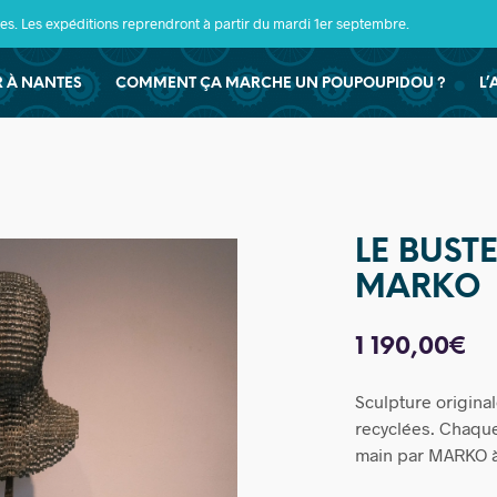
s. Les expéditions reprendront à partir du mardi 1er septembre.
ER À NANTES
COMMENT ÇA MARCHE UN POUPOUPIDOU ?
L’
LE BUST
MARKO
1 190,00
€
Sculpture original
recyclées. Chaque
main par MARKO 