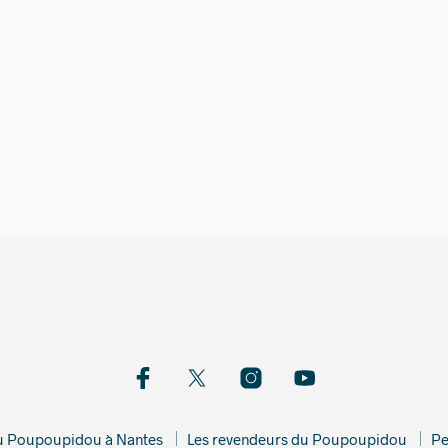
350,00
€
580,00
du Poupoupidou à Nantes
Les revendeurs du Poupoupidou
Pe