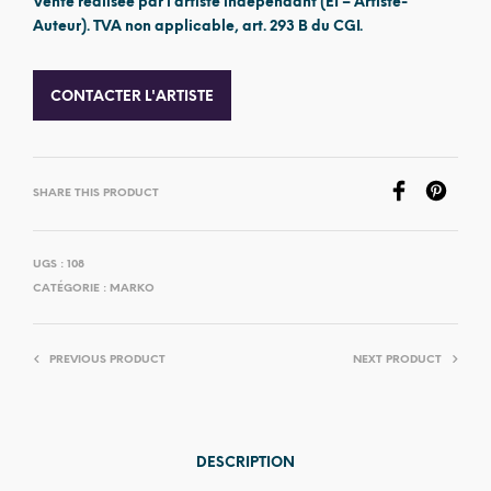
Vente réalisée par l’artiste indépendant (EI – Artiste-
Auteur). TVA non applicable, art. 293 B du CGI.
CONTACTER L'ARTISTE
SHARE THIS PRODUCT
UGS :
108
CATÉGORIE :
MARKO
PREVIOUS PRODUCT
NEXT PRODUCT
DESCRIPTION