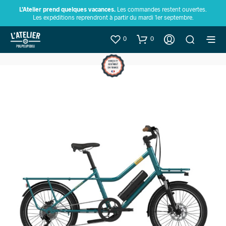
L’Atelier prend quelques vacances.
Les commandes restent ouvertes.
Les expéditions reprendront à partir du mardi 1er septembre.
0
0