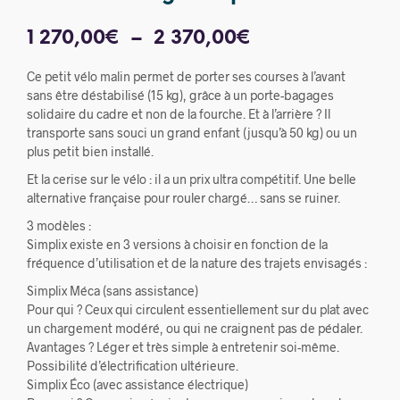
Plage
1 270,00
€
–
2 370,00
€
de
Ce petit vélo malin permet de porter ses courses à l’avant
prix :
sans être déstabilisé (15 kg), grâce à un porte-bagages
solidaire du cadre et non de la fourche. Et à l’arrière ? Il
1
transporte sans souci un grand enfant (jusqu’à 50 kg) ou un
plus petit bien installé.
270,00€
Et la cerise sur le vélo : il a un prix ultra compétitif. Une belle
à
alternative française pour rouler chargé… sans se ruiner.
2
3 modèles :
370,00€
Simplix existe en 3 versions à choisir en fonction de la
fréquence d’utilisation et de la nature des trajets envisagés :
Simplix Méca (sans assistance)
Pour qui ? Ceux qui circulent essentiellement sur du plat avec
un chargement modéré, ou qui ne craignent pas de pédaler.
Avantages ? Léger et très simple à entretenir soi-même.
Possibilité d’électrification ultérieure.
Simplix Éco (avec assistance électrique)