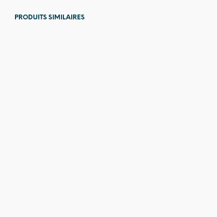
PRODUITS SIMILAIRES
Prix en
Prix en
baisse
baisse
2 629,00
€
2 349,00
€