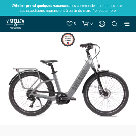
L’Atelier prend quelques vacances.
Les commandes restent ouvertes.
Les expéditions reprendront à partir du mardi 1er septembre.
0
0