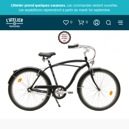
L’Atelier prend quelques vacances.
Les commandes restent ouvertes.
Les expéditions reprendront à partir du mardi 1er septembre.
0
0