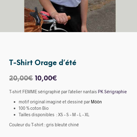
T-Shirt Orage d’été
Le
Le
20,00
€
10,00
€
prix
prix
T-shirt FEMME sérigraphié par l’atelier nantais
PK Sérigraphie
initial
actuel
motif original imaginé et dessiné par
Möön
était :
est :
100 % coton Bio
Tailles disponibles : XS – S – M – L – XL
20,00€.
10,00€.
Couleur du T-shirt : gris bleuté chiné