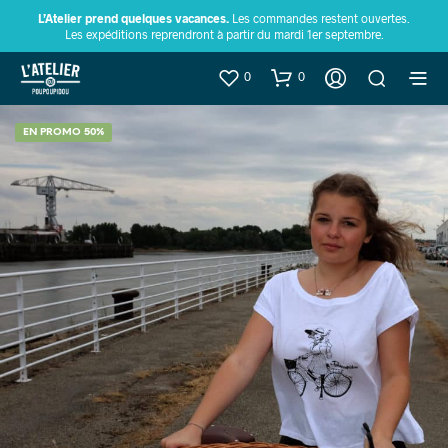
L’Atelier prend quelques vacances.
Les commandes restent ouvertes.
Les expéditions reprendront à partir du mardi 1er septembre.
0
0
EN PROMO 50%