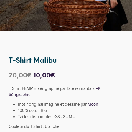
T-Shirt Malibu
Le
Le
20,00
€
10,00
€
prix
prix
T-Shirt FEMME sérigraphié par l’atelier nantais
PK
initial
actuel
Sérigraphie
était :
est :
motif original imaginé et dessiné par
Möön
100 % coton Bio
20,00€.
10,00€.
Tailles disponibles :XS – S – M – L
Couleur du T-Shirt : blanche