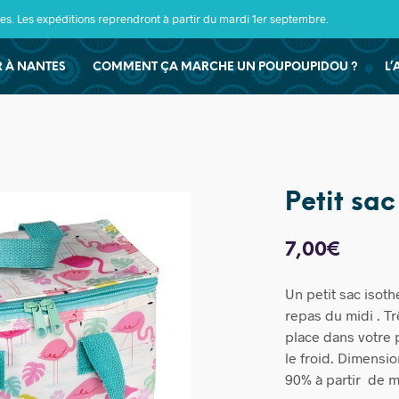
s. Les expéditions reprendront à partir du mardi 1er septembre.
ER À NANTES
COMMENT ÇA MARCHE UN POUPOUPIDOU ?
L’
Petit sac
7,00
€
Un petit sac isot
repas du midi . Trè
place dans votre p
le froid. Dimensio
90% à partir de ma