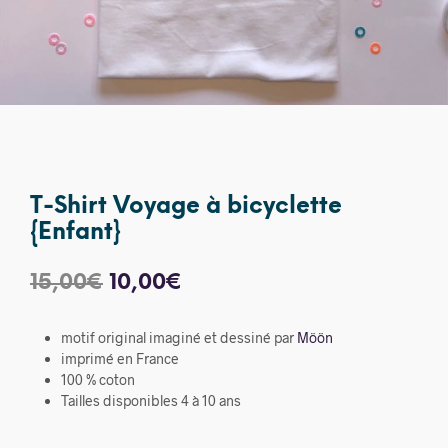
T-Shirt Voyage à bicyclette
{Enfant}
Le
Le
15,00
€
10,00
€
prix
prix
motif original imaginé et dessiné par
Möön
initial
actuel
imprimé en France
était :
est :
100 % coton
Tailles disponibles 4 à 10 ans
15,00€.
10,00€.