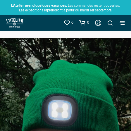
L’Atelier prend quelques vacances.
Les commandes restent ouvertes.
Les expéditions reprendront à partir du mardi 1er septembre.
0
0