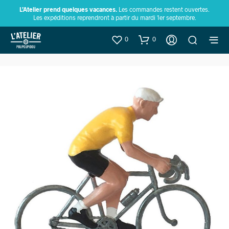
L’Atelier prend quelques vacances.
Les commandes restent ouvertes.
Les expéditions reprendront à partir du mardi 1er septembre.
0
0