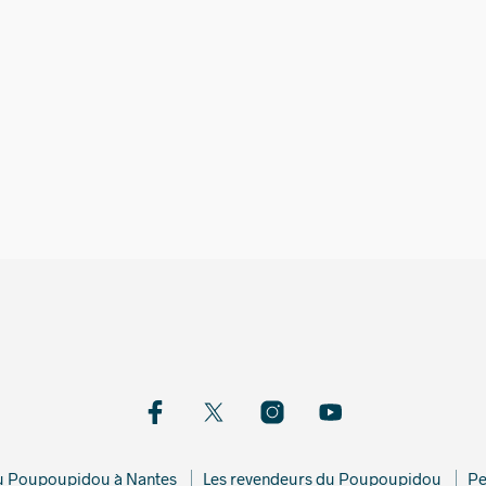
26,00
€
6,00
€
du Poupoupidou à Nantes
Les revendeurs du Poupoupidou
Pe