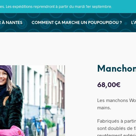
s. Les expéditions reprendront à partir du mardi 1er septembre.
ER À NANTES
COMMENT ÇA MARCHE UN POUPOUPIDOU ?
L’
Manchon
68,00
€
Les manchons Wob
mains.
Fabriqués à partir
sont doublés de f
revêtement extéri