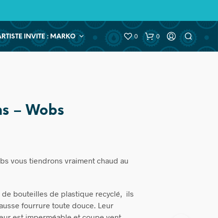
0
0
ARTISTE INVITE : MARKO
s – Wobs
s vous tiendrons vraiment chaud au
 de bouteilles de plastique recyclé, ils
ausse fourrure toute douce. Leur
eur est imperméable et coupe vent.