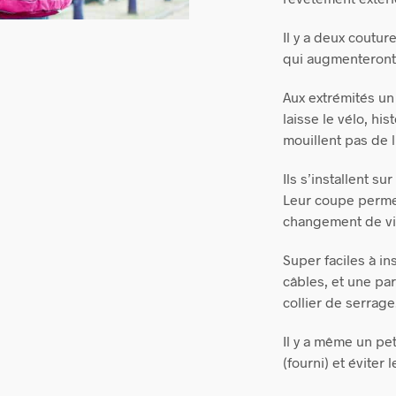
Il y a deux coutu
qui augmenteront v
Aux extrémités un
laisse le vélo, his
mouillent pas de l
Ils s’installent s
Leur coupe permet
changement de vi
Super faciles à ins
câbles, et une pa
collier de serrage
Il y a même un pet
(fourni) et éviter l