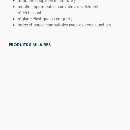
doublure souple en microfibre ;
moufle imperméable amovible avec élément
réfléchissant ;
réglage élastique au poignet ;
index et pouce compatibles avec les écrans tactiles.
PRODUITS SIMILAIRES
5,00
€