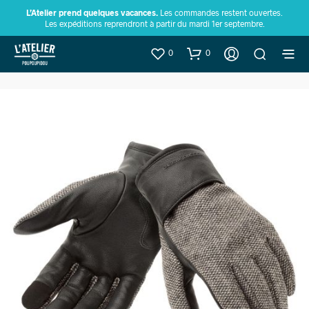
L’Atelier prend quelques vacances.
Les commandes restent ouvertes.
Les expéditions reprendront à partir du mardi 1er septembre.
0
0