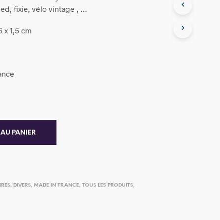
ed, fixie, vélo vintage , …
6 x 1,5 cm
ance
 AU PANIER
IRES
,
DIVERS
,
MADE IN FRANCE
,
TOUS LES PRODUITS
,