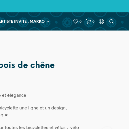
0
0
ARTISTE INVITE : MARKO
bois de chêne
e et élégance
icyclette une ligne et un design,
tique
ur toutes les bicyclettes et vélos : vélo