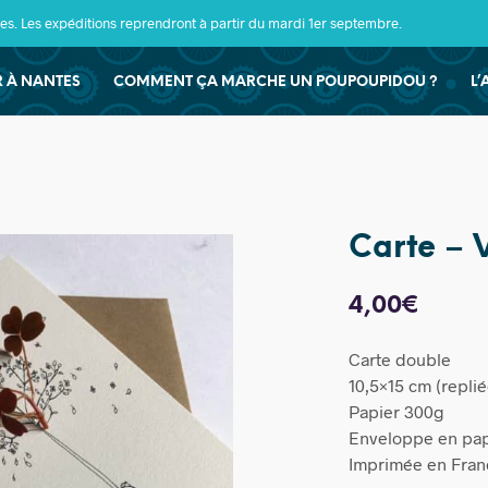
s. Les expéditions reprendront à partir du mardi 1er septembre.
ER À NANTES
COMMENT ÇA MARCHE UN POUPOUPIDOU ?
L’
Carte – 
4,00
€
Carte double
10,5×15 cm (replié
Papier 300g
Enveloppe en papi
Imprimée en Fran