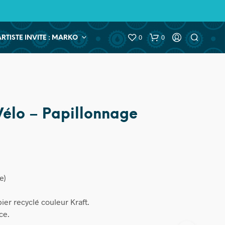
0
0
ARTISTE INVITE : MARKO
Vélo – Papillonnage
e)
er recyclé couleur Kraft.
ce.