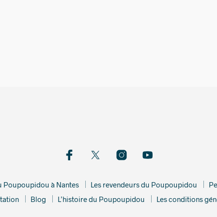
14,00
€
19,00
€
du Poupoupidou à Nantes
Les revendeurs du Poupoupidou
Pe
tation
Blog
L’histoire du Poupoupidou
Les conditions gén