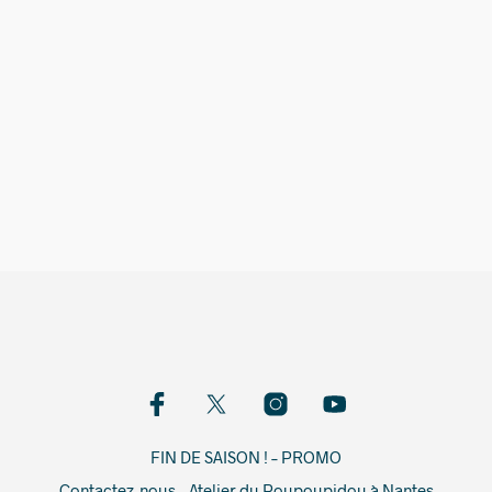
20,00
€
10,00
€
FIN DE SAISON ! – PROMO
Contactez-nous – Atelier du Poupoupidou à Nantes