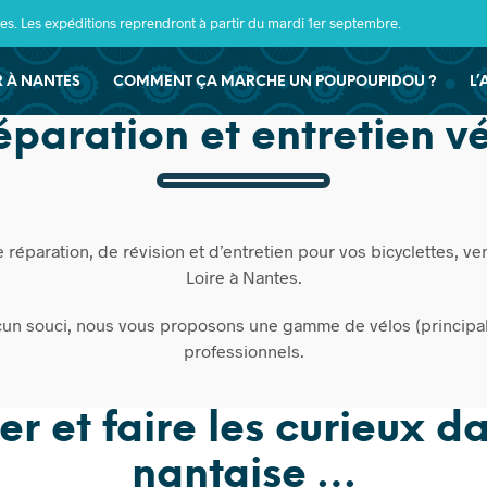
s. Les expéditions reprendront à partir du mardi 1er septembre.
ER À NANTES
COMMENT ÇA MARCHE UN POUPOUPIDOU ?
L’
réparation et entretien v
réparation, de révision et d’entretien pour vos bicyclettes, v
Loire à Nantes.
ucun souci, nous vous proposons une gamme de vélos (principal
professionnels.
r et faire les curieux d
nantaise …