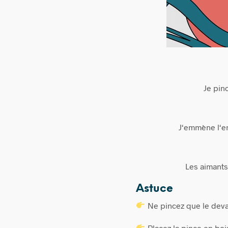
Je pin
J‘emmène l‘en
Les aimants
Astuce
Ne pincez que le devan
Placez la pince en boi