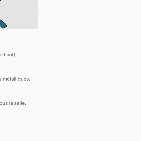
e haut)
s métalliques.
us la selle.