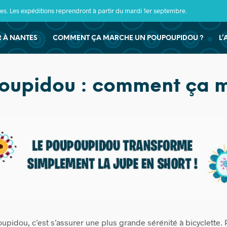
s. Les expéditions reprendront à partir du mardi 1er septembre.
ER À NANTES
COMMENT ÇA MARCHE UN POUPOUPIDOU ?
L’
oupidou : comment ça 
pidou, c’est s’assurer une plus grande sérénité à bicyclette. P