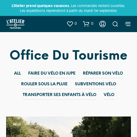
L’Atelier prend quelques vacances.
Les commandes restent ouvertes.
Les expéditions reprendront à partir du mardi 1er septembre.
0
0
Office Du Tourisme
ALL
FAIRE DU VÉLO EN JUPE
RÉPARER SON VÉLO
ROULER SOUS LA PLUIE
SUBVENTIONS VÉLO
TRANSPORTER SES ENFANTS À VÉLO
VÉLO
VÉLO