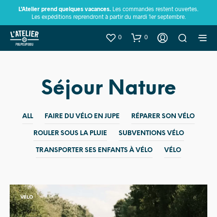
L’Atelier prend quelques vacances.
Les commandes restent ouvertes.
Les expéditions reprendront à partir du mardi 1er septembre.
0
0
Séjour Nature
ALL
FAIRE DU VÉLO EN JUPE
RÉPARER SON VÉLO
ROULER SOUS LA PLUIE
SUBVENTIONS VÉLO
TRANSPORTER SES ENFANTS À VÉLO
VÉLO
VÉLO