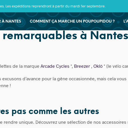
s. Les expéditions reprendront à partir du mardi 1er septembre.
ER À NANTES
COMMENT ÇA MARCHE UN POUPOUPIDOU ?
L’
 remarquables à Nante
lettes de la marque
Arcade Cycles
*,
Breezer
,
Oklö
* (le vélo c
excusons d’avance pour la gêne occasionnée, mais cela vous pe
enne !
ires pas comme les autres
 le rendre unique. Découvrez une sélection de nos accessoires